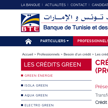
LA BANQUE
ACTUALITÉS
CONTACT
CANDIDA
PARTICULIERS
PROFESSIONNEL
Accueil
Professionnels
Besoin d’un crédit
Les cré
CRÉ
LES CRÉDITS GREEN
(PR
GREEN ÉNERGIE
ISOLA GREEN
Prése
Transf
AQUA GREEN
Crédi
ELECTRO GREEN