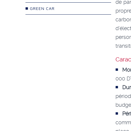
de pa
GREEN CAR
propr
carbo
d’éle
person
transi
Caract
Mon
000 DT
Du
périod
budge
Pér
comme