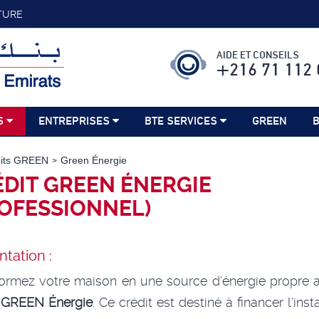
TURE
AIDE ET CONSEILS
+216 71 112 
S
ENTREPRISES
BTE SERVICES
GREEN
B
dits GREEN
Green Énergie
DIT GREEN ÉNERGIE
OFESSIONNEL)
ntation :
ormez votre maison en une source d’énergie propre 
t GREEN Énergie
. Ce crédit est destiné à financer l’inst