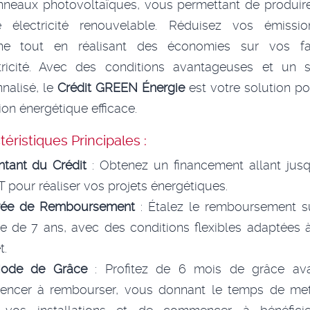
nneaux photovoltaïques, vous permettant de produire
e électricité renouvelable. Réduisez vos émissi
ne tout en réalisant des économies sur vos fa
ctricité. Avec des conditions avantageuses et un s
nalisé, le
Crédit GREEN Énergie
est votre solution p
tion énergétique efficace.
éristiques Principales :
tant du Crédit
: Obtenez un financement allant jusq
 pour réaliser vos projets énergétiques.
rée de Remboursement
: Étalez le remboursement s
e de 7 ans, avec des conditions flexibles adaptées 
t.
iode de Grâce
: Profitez de 6 mois de grâce av
ncer à rembourser, vous donnant le temps de met