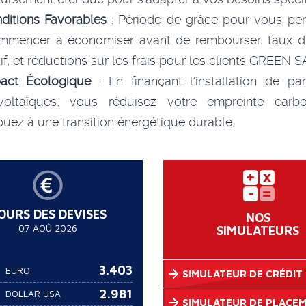
ditions Favorables
: Période de grâce pour vous per
mmencer à économiser avant de rembourser, taux d'i
tif, et réductions sur les frais pour les clients GREEN S
act Écologique
: En finançant l'installation de pa
voltaïques, vous réduisez votre empreinte carb
buez à une transition énergétique durable.
OURS DES DEVISES
NOS
07 AOÛ 2026
SIMULATEURS
3.403
EURO
SIMULATEUR DE CRÉDIT
2.981
DOLLAR USA
SIMULATEUR DE PLACE