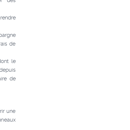
er des
 rendre
pargne
ais de
ont le
 depuis
ire de
rir une
nneaux