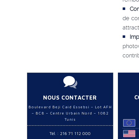
Con
de co
attrac
Imp
photo
contri
C
NOUS CONTACTER
Boulevard Beji Caid Essebsi – Lot AFH
– BC8 – Centre Urbain Nord – 1082
Tunis
Tél. : 216 71 112 000