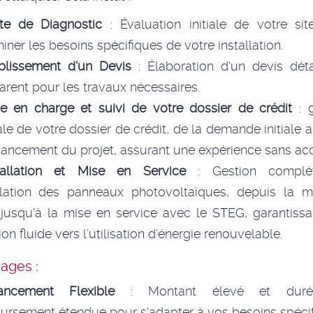
ite de Diagnostic
: Évaluation initiale de votre si
iner les besoins spécifiques de votre installation.
blissement d'un Devis
: Élaboration d'un devis déta
arent pour les travaux nécessaires.
se en charge et suivi de votre dossier de crédit
: g
ale de votre dossier de crédit, de la demande initiale a
vancement du projet, assurant une expérience sans acc
tallation et Mise en Service
: Gestion complè
tallation des panneaux photovoltaïques, depuis la m
jusqu'à la mise en service avec le STEG, garantiss
ion fluide vers l’utilisation d’énergie renouvelable.
ages :
ancement Flexible
: Montant élevé et dur
rsement étendue pour s'adapter à vos besoins spécif