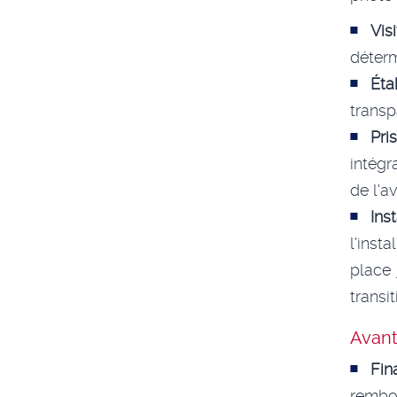
Vis
déterm
Éta
transp
Pri
intégr
de l'a
Ins
l'ins
place 
transit
Avant
Fin
rembou