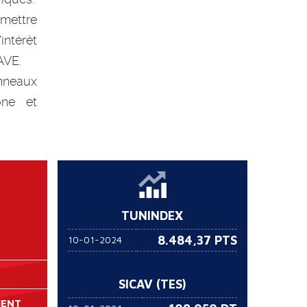
mettre
ntérêt
AVE.
nneaux
one et
TUNINDEX
8.484,37 PTS
10-01-2024
SICAV (TES)
MENT