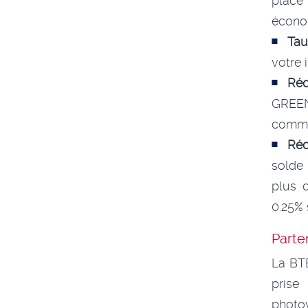
place
économ
Tau
votre 
Réd
GREEN
commis
Réd
solde 
plus 
0.25% 
Parte
La BTE
prise
photov