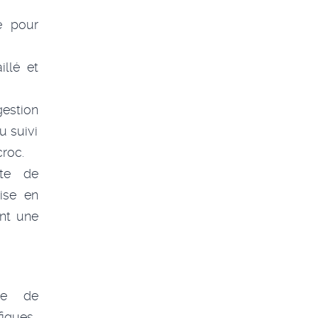
te pour
illé et
estion
u suivi
roc.
te de
ise en
ant une
ée de
iques.