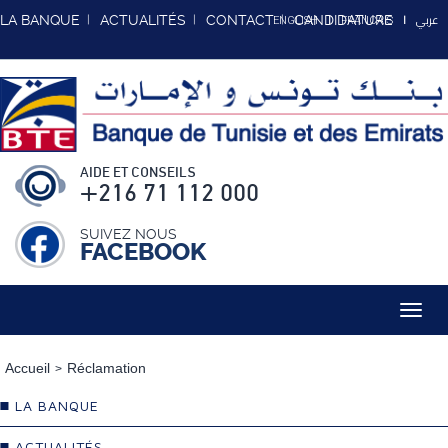
عربي
LA BANQUE
ACTUALITÉS
CONTACT
CANDIDATURE
ENGLISH
FRANCAIS
AIDE ET CONSEILS
+216 71 112 000
SUIVEZ NOUS
FACEBOOK
Toggl
navig
Accueil
Réclamation
LA BANQUE
ACTUALITÉS