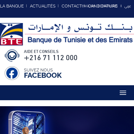
عربي
LA BANQUE
ACTUALITÉS
CONTACT
CANDIDATURE
ENGLISH
FRANCAIS
AIDE ET CONSEILS
+216 71 112 000
SUIVEZ NOUS
FACEBOOK
Toggl
navig