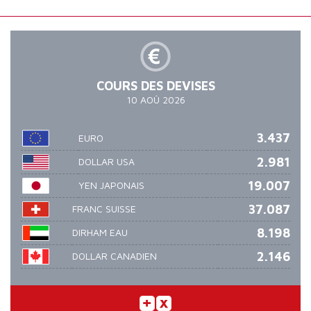
COURS DES DEVISES
10 AOÛ 2026
3.437
EURO
2.981
DOLLAR USA
19.007
YEN JAPONAIS
37.087
FRANC SUISSE
8.198
DIRHAM EAU
2.146
DOLLAR CANADIEN