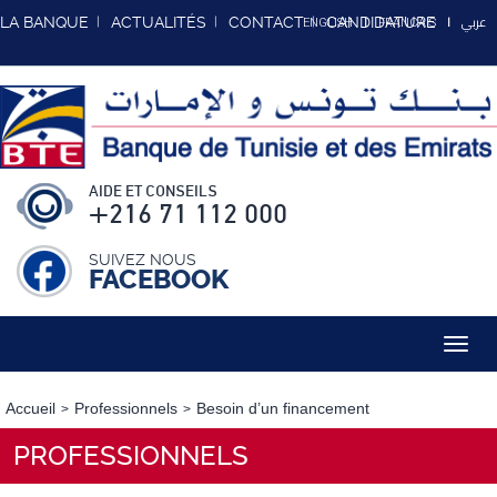
عربي
LA BANQUE
ACTUALITÉS
CONTACT
CANDIDATURE
ENGLISH
FRANCAIS
AIDE ET CONSEILS
+216 71 112 000
SUIVEZ NOUS
FACEBOOK
Toggl
navig
Accueil
Professionnels
Besoin d’un financement
PROFESSIONNELS