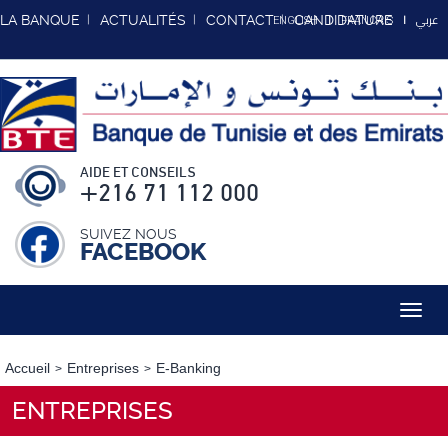
عربي
LA BANQUE
ACTUALITÉS
CONTACT
CANDIDATURE
ENGLISH
FRANCAIS
AIDE ET CONSEILS
+216 71 112 000
SUIVEZ NOUS
FACEBOOK
Toggl
navig
Accueil
Entreprises
E-Banking
ENTREPRISES