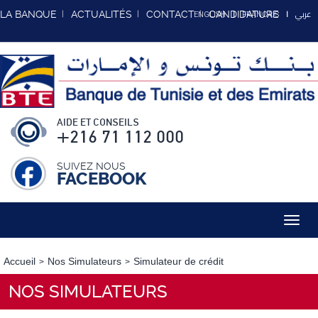
عربي
LA BANQUE
ACTUALITÉS
CONTACT
CANDIDATURE
ENGLISH
FRANCAIS
AIDE ET CONSEILS
+216 71 112 000
SUIVEZ NOUS
FACEBOOK
Toggl
navig
Accueil
Nos Simulateurs
Simulateur de crédit
NOS SIMULATEURS