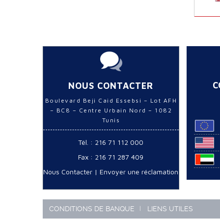
C
NOUS CONTACTER
Boulevard Beji Caid Essebsi – Lot AFH
– BC8 – Centre Urbain Nord – 1082
Tunis
Tél. : 216 71 112 000
Fax : 216 71 287 409
Nous Contacter
|
Envoyer une réclamation
CONDITIONS DE BANQUE
LIENS UTILES