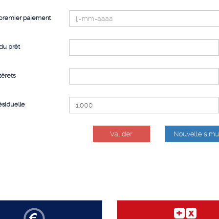
premier paiement
du prêt
térets
ésiduelle