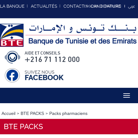
عربي
LA BANQUE
ACTUALITÉS
CONTACT
CANDIDATURE
ENGLISH
FRANCAIS
AIDE ET CONSEILS
+216 71 112 000
SUIVEZ NOUS
FACEBOOK
Toggl
navig
Accueil
BTE PACKS
Packs pharmaciens
BTE PACKS