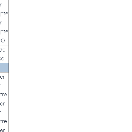
r
pte
r
pte
JO
de
se
er
r
tre
er
r
tre
er