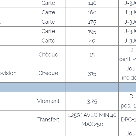
Carte
140
J-3
Carte
160
J-3
e
Carte
175
J-3
Carte
195
J-3
Carte
40
J-3
D.
Chèque
15
certif.
Jou
ovision
Chèque
315
incid
D.
Virement
3,25
pos.-
1,25%° AVEC MIN.40
Transfert
DPC+
MAX.250
Jou