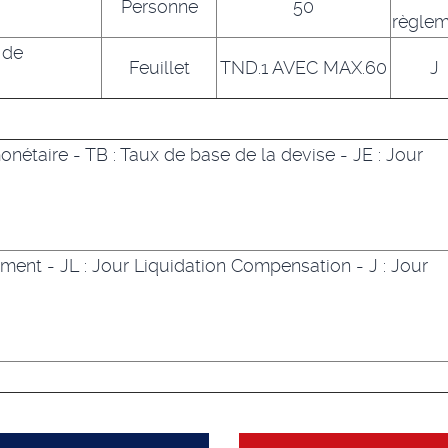
Personne
50
règlem
 de
Feuillet
TND.1 AVEC MAX.60
J
nétaire -
TB
: Taux de base de la devise -
JE
: Jour
ement -
JL
: Jour Liquidation Compensation -
J
: Jour