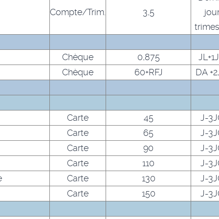
Compte/Trim.
3,5
jou
trimes
Chèque
0,875
JL+1
Chèque
60+RFJ
DA +
Carte
45
J-3
Carte
65
J-3
Carte
90
J-3
Carte
110
J-3
e
Carte
130
J-3
Carte
150
J-3