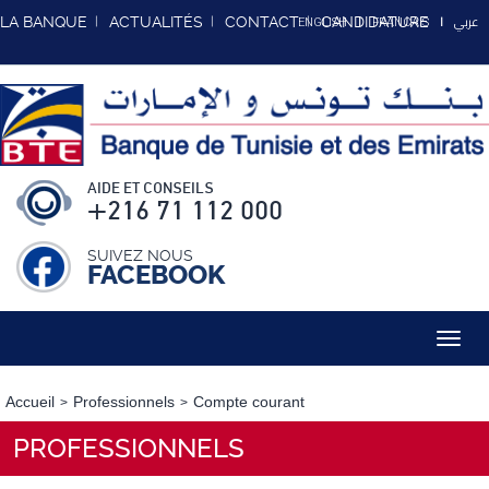
عربي
LA BANQUE
ACTUALITÉS
CONTACT
CANDIDATURE
ENGLISH
FRANCAIS
AIDE ET CONSEILS
+216 71 112 000
SUIVEZ NOUS
FACEBOOK
Toggl
navig
Accueil
Professionnels
Compte courant
PROFESSIONNELS