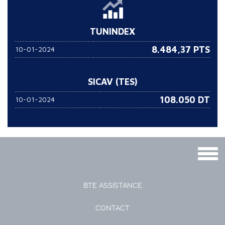
TUNINDEX
8.484,37 PTS
10-01-2024
SICAV (TES)
108.050
DT
10-01-2024
Togg
navig
BTE ASSISTANCE
CONTACT