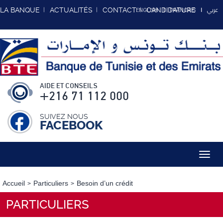
عربي
LA BANQUE
ACTUALITÉS
CONTACT
CANDIDATURE
ENGLISH
FRANCAIS
AIDE ET CONSEILS
+216 71 112 000
SUIVEZ NOUS
FACEBOOK
Toggl
navig
Accueil
Particuliers
Besoin d’un crédit
PARTICULIERS