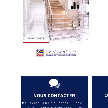
C
NOUS CONTACTER
Boulevard Beji Caid Essebsi – Lot AFH
– BC8 – Centre Urbain Nord – 1082