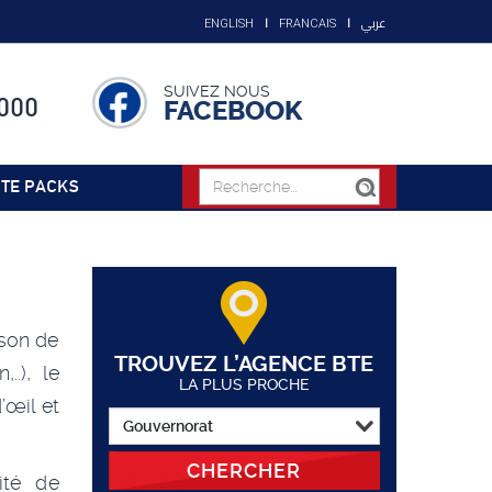
عربي
ENGLISH
FRANCAIS
SUIVEZ NOUS
000
FACEBOOK
TE PACKS
ison de
TROUVEZ L’AGENCE BTE
..), le
LA PLUS PROCHE
’œil et
CHERCHER
ité de