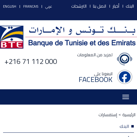
البنك
أخبار
اتصل بنا
الترشحات
عربي
FRANCAIS
ENGLISH
لمزيد من المعلومات
+216 71 112 000
اتبعونا على
FACEBOOK
Toggle
navigation
الرئيسية
إستفسارات
البنك