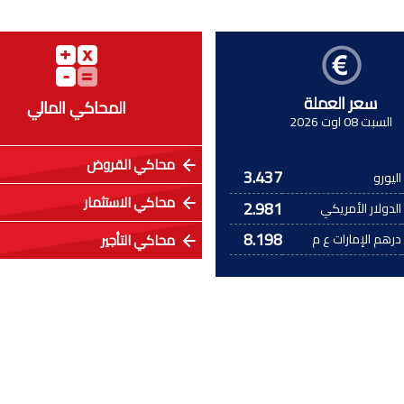
سعر العملة
المحاكي المالي
السبت 08 اوت 2026
محاكي القروض
3.437
اليورو
محاكي الاستثمار
2.981
الدولار الأمريكي
8.198
درهم الإمارات ع م
محاكي التأجير