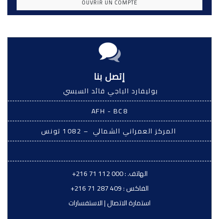
OUVRIR UN COMPTE
إتصل بنا
بوليفارد الباجي قائد السبسي
AFH - BC8
المركز العمراني الشمالي – 1082 تونس
الهاتف. :
+216 71 112 000
الفاكس :
+216 71 287 409
استمارة الاتصال
|
الاستفسارات