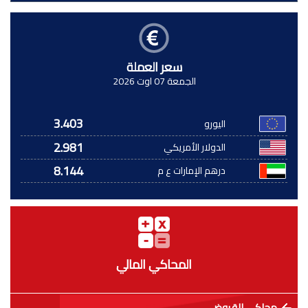
سعر العملة
الجمعة 07 اوت 2026
3.403
اليورو
2.981
الدولار الأمريكي
8.144
درهم الإمارات ع م
المحاكي المالي
محاكي القروض