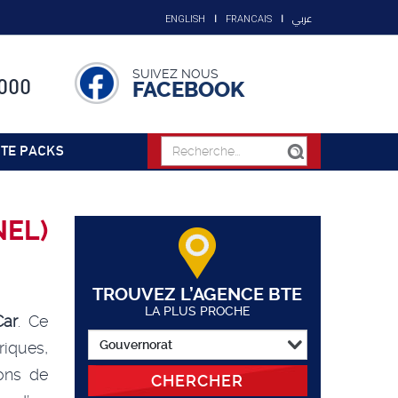
عربي
ENGLISH
FRANCAIS
SUIVEZ NOUS
000
FACEBOOK
TE PACKS
NEL)
TROUVEZ L’AGENCE BTE
LA PLUS PROCHE
Car
. Ce
riques,
ons de
CHERCHER