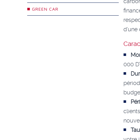
carbon
GREEN CAR
finan
respec
d’une 
Caract
Mon
000 DT
Du
périod
budge
Pér
clien
nouve
Tau
votre 