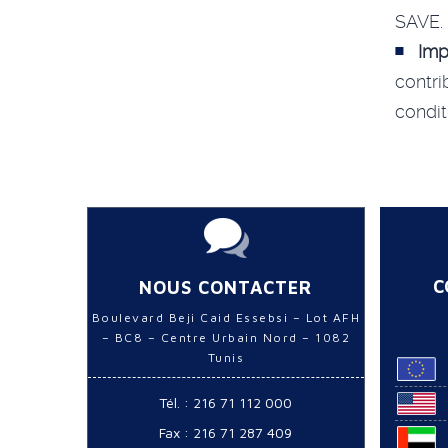
SAVE.
Imp
contr
condit
C
NOUS CONTACTER
Boulevard Beji Caid Essebsi – Lot AFH
– BC8 – Centre Urbain Nord – 1082
Tunis
Tél. : 216 71 112 000
Fax : 216 71 287 409