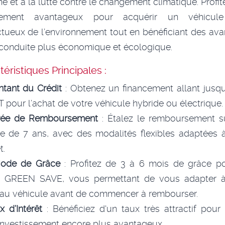
e et à la lutte contre le changement climatique. Profit
cement avantageux pour acquérir un véhicul
tueux de l’environnement tout en bénéficiant des av
conduite plus économique et écologique.
éristiques Principales :
tant du Crédit
: Obtenez un financement allant jusq
 pour l’achat de votre véhicule hybride ou électrique.
rée de Remboursement
: Étalez le remboursement s
e de 7 ans, avec des modalités flexibles adaptées 
t.
iode de Grâce
: Profitez de 3 à 6 mois de grâce po
ts GREEN SAVE, vous permettant de vous adapter à
au véhicule avant de commencer à rembourser.
x d’Intérêt
: Bénéficiez d'un taux très attractif pour
investissement encore plus avantageux.