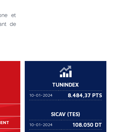
one et
ant de
TUNINDEX
8.484,37 PTS
10-01-2024
SICAV (TES)
MENT
108.050
DT
10-01-2024