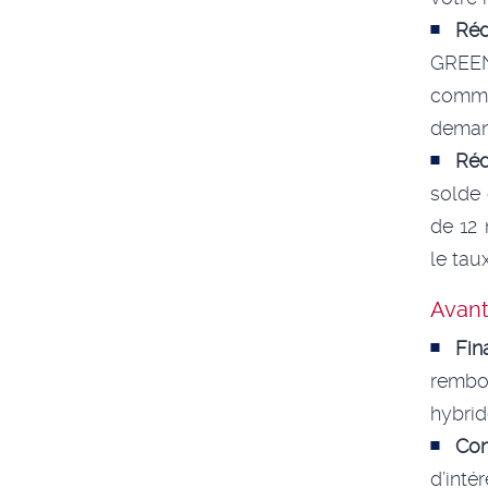
Réd
GREEN
commi
demand
Réd
solde 
de 12 
le taux
Avant
Fin
rembo
hybrid
Con
d’inté