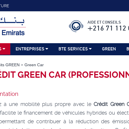
TURE
AIDE ET CONSEILS
+216 71 112 
S
ENTREPRISES
BTE SERVICES
GREEN
B
dits GREEN
Green Car
DIT GREEN CAR (PROFESSION
ntation
z à une mobilité plus propre avec le
Crédit Green 
 facilite le financement de véhicules hybrides ou élect
permettant de contribuer à la réduction des émissi