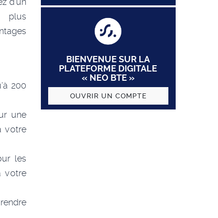
ez d’un
e plus
antages
BIENVENUE SUR LA
PLATEFORME DIGITALE
« NEO BTE »
u’à 200
OUVRIR UN COMPTE
ur une
à votre
ur les
 votre
 rendre