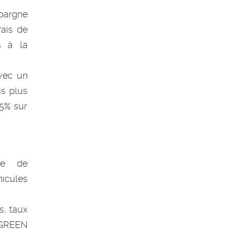
pargne
ais de
s à la
vec un
is plus
25% sur
ée de
icules
s, taux
s GREEN