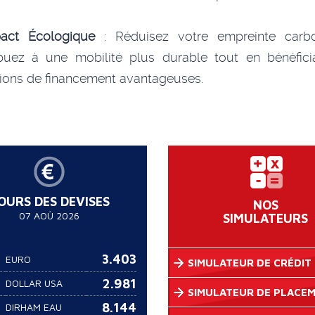
act Écologique
: Réduisez votre empreinte carb
ibuez à une mobilité plus durable tout en bénéfici
ions de financement avantageuses.
OURS DES DEVISES
NOS
07 AOÛ 2026
SIMULATEURS
3.403
EURO
SIMULATEUR DE CRÉDIT
2.981
DOLLAR USA
SIMULATEUR DE PLACE
8.144
DIRHAM EAU