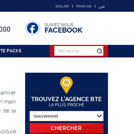
عربي
ENGLISH
FRANCAIS
SUIVEZ NOUS
000
FACEBOOK
TE PACKS
arriver
TROUVEZ L’AGENCE BTE
en main
LA PLUS PROCHE
e de la
CHERCHER
voiture