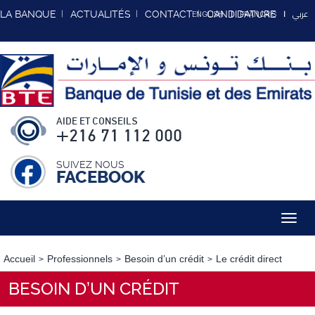
عربي
LA BANQUE
ACTUALITÉS
CONTACT
CANDIDATURE
ENGLISH
FRANCAIS
AIDE ET CONSEILS
+216 71 112 000
SUIVEZ NOUS
FACEBOOK
Toggl
navig
Accueil
Professionnels
Besoin d’un crédit
Le crédit direct
BESOIN D’UN CRÉDIT