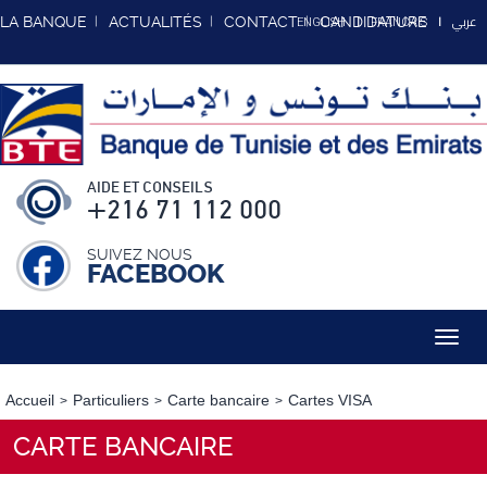
عربي
LA BANQUE
ACTUALITÉS
CONTACT
CANDIDATURE
ENGLISH
FRANCAIS
AIDE ET CONSEILS
+216 71 112 000
SUIVEZ NOUS
FACEBOOK
Toggl
navig
Accueil
Particuliers
Carte bancaire
Cartes VISA
CARTE BANCAIRE