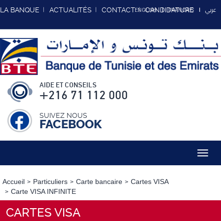
عربي
LA BANQUE
ACTUALITÉS
CONTACT
CANDIDATURE
ENGLISH
FRANCAIS
AIDE ET CONSEILS
+216 71 112 000
SUIVEZ NOUS
FACEBOOK
Toggl
navig
Accueil
Particuliers
Carte bancaire
Cartes VISA
Carte VISA INFINITE
CARTES VISA