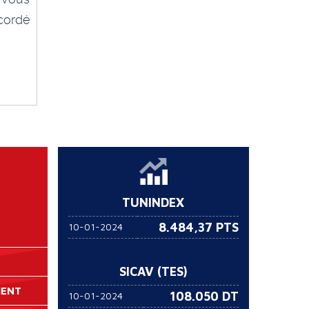
cordé
TUNINDEX
8.484,37 PTS
10-01-2024
SICAV (TES)
MENT
108.050
DT
10-01-2024