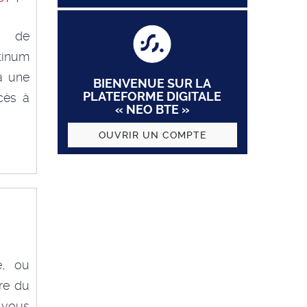
n de
tinum
à une
BIENVENUE SUR LA
PLATEFORME DIGITALE
cès à
« NEO BTE »
OUVRIR UN COMPTE
e, ou
re du
 vous