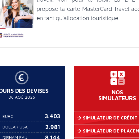
propose la carte MasterCard Travel ac
en tant qu'allocation touristique.
OURS DES DEVISES
NOS
06 AOÛ 2026
SIMULATEURS
3.403
EURO
SIMULATEUR DE CRÉDIT
2.981
DOLLAR USA
SIMULATEUR DE PLACE
8.144
DIRHAM EAU