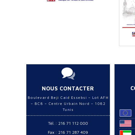
C
NOUS CONTACTER
Boulevard Beji Caid Essebsi – Lot AFH
– BC8 – Centre Urbain Nord – 1082
Tunis
Tél. : 216 71 112 000
Fax : 216 71 287 409