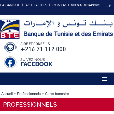
عربي
LA BANQUE
ACTUALITÉS
CONTACT
CANDIDATURE
ENGLISH
FRANCAIS
AIDE ET CONSEILS
+216 71 112 000
SUIVEZ NOUS
FACEBOOK
Toggl
navig
Accueil
Professionnels
Carte bancaire
PROFESSIONNELS