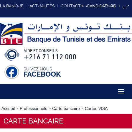
عربي
LA BANQUE
ACTUALITÉS
CONTACT
CANDIDATURE
ENGLISH
FRANCAIS
AIDE ET CONSEILS
+216 71 112 000
SUIVEZ NOUS
FACEBOOK
Toggl
navig
Accueil
Professionnels
Carte bancaire
Cartes VISA
CARTE BANCAIRE