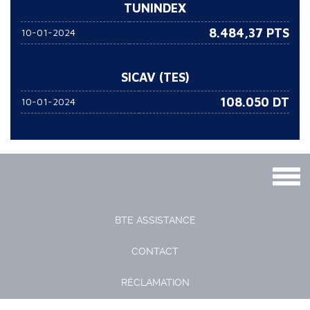
TUNINDEX
8.484,37 PTS
10-01-2024
SICAV (TES)
108.050
DT
10-01-2024
Togg
navig
BTE ASSISTANCE
CONTACT
RÉCLAMATION