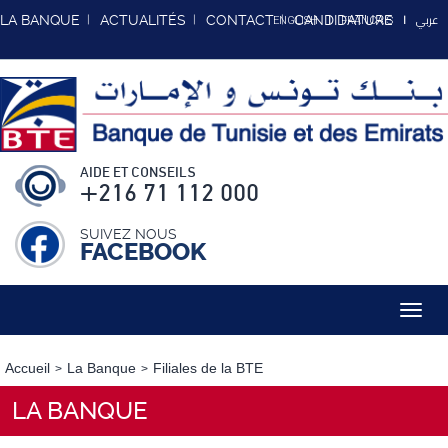
عربي
LA BANQUE
ACTUALITÉS
CONTACT
CANDIDATURE
ENGLISH
FRANCAIS
AIDE ET CONSEILS
+216 71 112 000
SUIVEZ NOUS
FACEBOOK
Toggl
navig
Accueil
La Banque
Filiales de la BTE
LA BANQUE