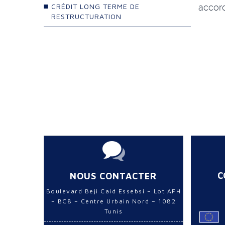
CRÉDIT LONG TERME DE
accord
RESTRUCTURATION
C
NOUS CONTACTER
Boulevard Beji Caid Essebsi – Lot AFH
– BC8 – Centre Urbain Nord – 1082
Tunis