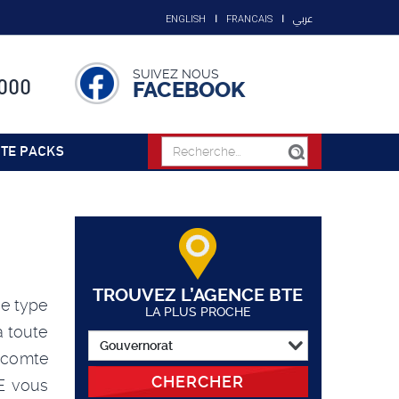
عربي
ENGLISH
FRANCAIS
SUIVEZ NOUS
000
FACEBOOK
TE PACKS
TROUVEZ L’AGENCE BTE
ce type
LA PLUS PROCHE
a toute
 comte
CHERCHER
TE vous