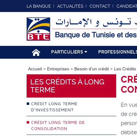
LA BANQUE
ACTUALITÉS
CONTACT
CANDIDA
PARTICULIERS
PROFESSIONNEL
Accueil
Entreprises
Besoin d’un crédit
Les Crédit
CRÉ
LES CRÉDITS À LONG
CO
TERME
CRÉDIT LONG TERME
En vue
D’INVESTISSEMENT
de cré
CRÉDIT LONG TERME DE
perso
CONSOLIDATION
débite