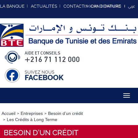
عربي
LA BANQUE
ACTUALITÉS
CONTACT
CANDIDATURE
ENGLISH
FRANCAIS
AIDE ET CONSEILS
+216 71 112 000
SUIVEZ NOUS
FACEBOOK
Toggl
navig
Accueil
Entreprises
Besoin d’un crédit
Les Crédits à Long Terme
BESOIN D’UN CRÉDIT