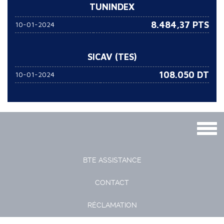
TUNINDEX
8.484,37 PTS
10-01-2024
SICAV (TES)
108.050
DT
10-01-2024
Togg
navig
BTE ASSISTANCE
CONTACT
RÉCLAMATION