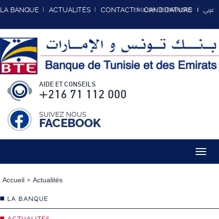
عربي
LA BANQUE
ACTUALITÉS
CONTACT
CANDIDATURE
ENGLISH
FRANCAIS
AIDE ET CONSEILS
+216 71 112 000
SUIVEZ NOUS
FACEBOOK
Toggl
navig
Accueil
Actualités
LA BANQUE
ACTUALITÉS