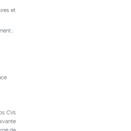
ires et
ment ;
nce
vos CVs
ivante
argé de