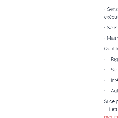
• Sens
exécut
• Sens
• Mait
Quali
• Rigu
• Sens
• Inté
• Aut
Si ce 
+ Let
recru