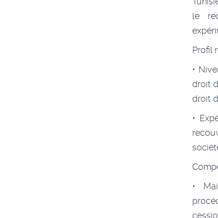
Tunisi
le re
expéri
Profil
• Nive
droit 
droit 
• Exp
recouv
sociét
Compé
• Mai
procéd
cession