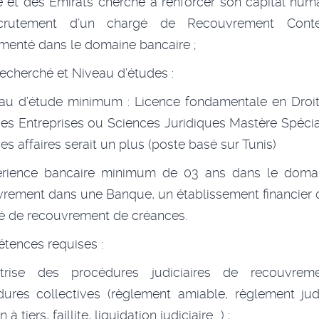
e et des Emirats cherche à renforcer son capital hum
crutement d’un chargé de Recouvrement Conte
menté dans le domaine bancaire ;
 recherché et Niveau d’études :
au d’étude minimum : Licence fondamentale en Droit
des Entreprises ou Sciences Juridiques Mastère Spécia
des affaires serait un plus (poste basé sur Tunis)
érience bancaire minimum de 03 ans dans le doma
rement dans une Banque, un établissement financier
é de recouvrement de créances.
tences requises :
trise des procédures judiciaires de recouvrem
ures collectives (règlement amiable, règlement judi
 à tiers, faillite, liquidation judiciaire ..) ;