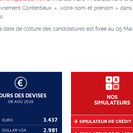
vrement Contentieux », votre nom et prénom » dans l
l.
a date de clôture des candidatures est fixée au 05 Mai
OURS DES DEVISES
NOS
08 AOÛ 2026
SIMULATEURS
3.437
EURO
SIMULATEUR DE CRÉDIT
2.981
DOLLAR USA