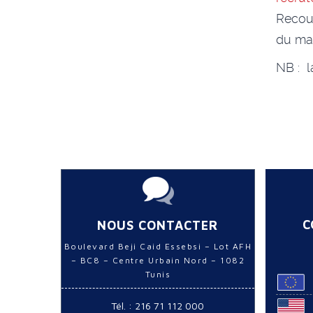
Recou
du mai
NB : l
C
NOUS CONTACTER
Boulevard Beji Caid Essebsi – Lot AFH
– BC8 – Centre Urbain Nord – 1082
Tunis
Tél. : 216 71 112 000