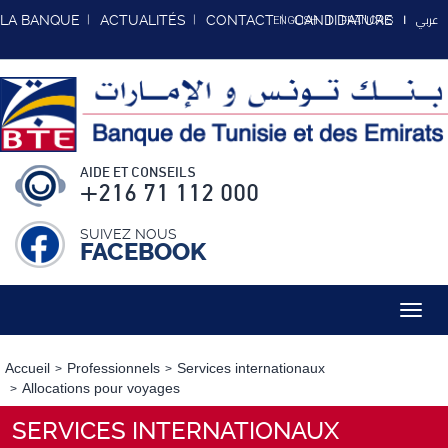
عربي
LA BANQUE
ACTUALITÉS
CONTACT
CANDIDATURE
ENGLISH
FRANCAIS
AIDE ET CONSEILS
+216 71 112 000
SUIVEZ NOUS
FACEBOOK
Toggl
navig
Accueil
Professionnels
Services internationaux
Allocations pour voyages
SERVICES INTERNATIONAUX