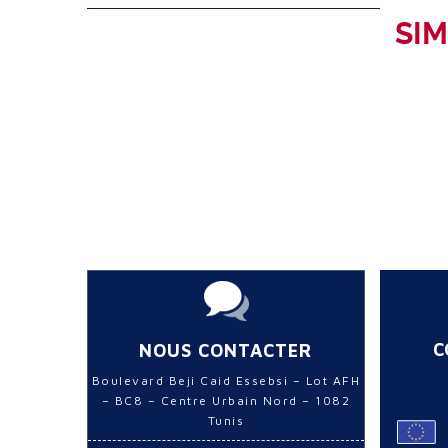
SIM
C
NOUS CONTACTER
Boulevard Beji Caid Essebsi – Lot AFH
– BC8 – Centre Urbain Nord – 1082
Tunis