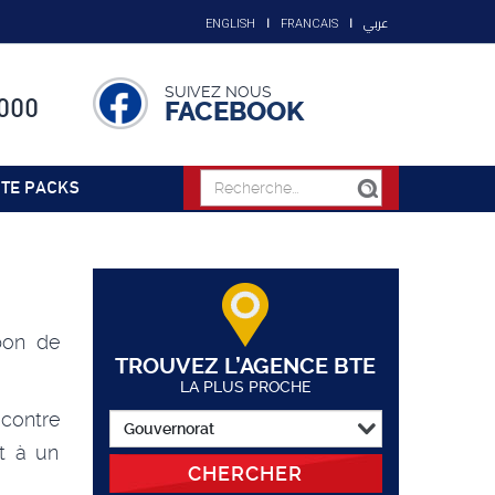
عربي
ENGLISH
FRANCAIS
SUIVEZ NOUS
000
FACEBOOK
TE PACKS
bon de
TROUVEZ L’AGENCE BTE
LA PLUS PROCHE
contre
t à un
CHERCHER