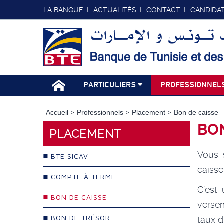
LA BANQUE
ACTUALITÉS
CONTACT
CANDIDA
PARTICULIERS
PROFESSIONNEL
Accueil
Professionnels
Placement
Bon de caisse
BON
PLACEMENT
Vous 
BTE SICAV
caisse
COMPTE À TERME
C’est
BON DE CAISSE
verse
BON DE TRÉSOR
taux d