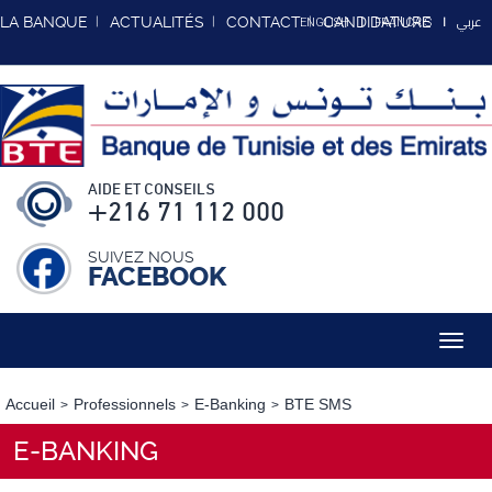
عربي
LA BANQUE
ACTUALITÉS
CONTACT
CANDIDATURE
ENGLISH
FRANCAIS
AIDE ET CONSEILS
+216 71 112 000
SUIVEZ NOUS
FACEBOOK
Toggl
navig
Accueil
Professionnels
E-Banking
BTE SMS
E-BANKING