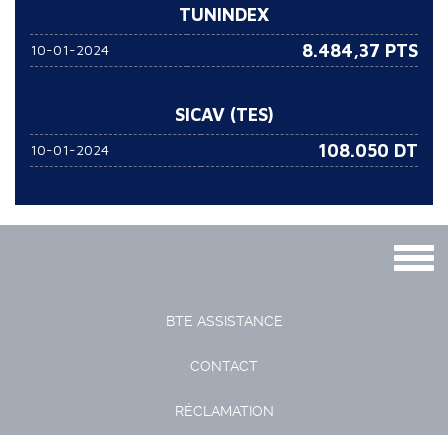
TUNINDEX
8.484,37 PTS
10-01-2024
SICAV (TES)
108.050
DT
10-01-2024
Togg
navig
BTE ASSISTANCE
CONTACT
RÉCLAMATION