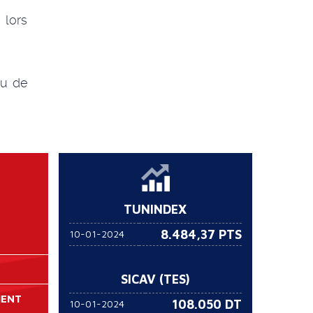
 lors
ou de
TUNINDEX
8.484,37 PTS
10-01-2024
SICAV (TES)
MENT
108.050
DT
10-01-2024