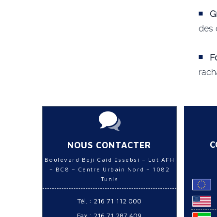
G
des 
F
rach
C
NOUS CONTACTER
Boulevard Beji Caid Essebsi – Lot AFH
– BC8 – Centre Urbain Nord – 1082
Tunis
Tél. : 216 71 112 000
Fax : 216 71 287 409