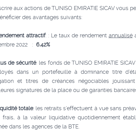
crire aux actions de TUNISO EMIRATIE SICAV vous p
énéficier des avantages suivants:
endement attractif
: : Le taux de rendement
annualisé
a
embre 2022 :
6.42%
lus de sécurité
: les fonds de TUNISO EMIRATIE SICAV
oyés dans un portefeuille à dominance titre d’ét
gation et titres de créances négociables jouissan
leures signatures de la place ou de garanties bancaire
iquidité totale
: les retraits s’effectuent à vue sans préav
 frais, à la valeur liquidative quotidiennement établ
chée dans les agences de la BTE.