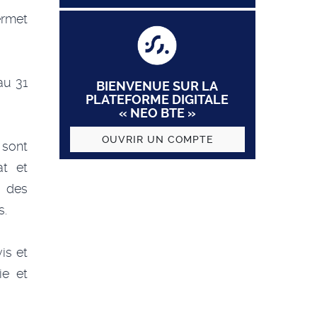
ermet
u 31
BIENVENUE SUR LA
PLATEFORME DIGITALE
« NEO BTE »
OUVRIR UN COMPTE
 sont
at et
t des
s.
is et
ie et