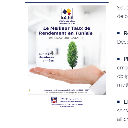
Sous
de b
R
Déc
P
empl
obli
meil
L
sans
affi