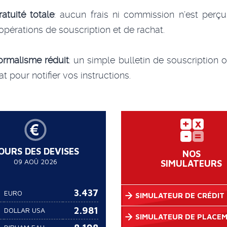
ratuité totale
: aucun frais ni commission n’est perçu
opérations de souscription et de rachat.
ormalisme réduit
: un simple bulletin de souscription 
at pour notifier vos instructions.
OURS DES DEVISES
NOS
09 AOÛ 2026
SIMULATEURS
3.437
EURO
SIMULATEUR DE CRÉDIT
2.981
DOLLAR USA
SIMULATEUR DE PLACE