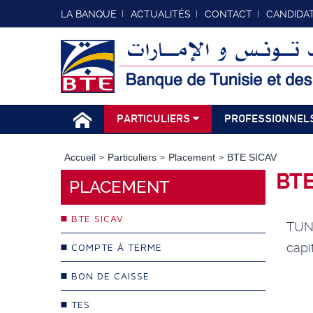
LA BANQUE
ACTUALITÉS
CONTACT
CANDIDA
PARTICULIERS
PROFESSIONNEL
Accueil
Particuliers
Placement
BTE SICAV
BTE
PLACEMENT
BTE SICAV
TUNI
capi
COMPTE À TERME
BON DE CAISSE
TES