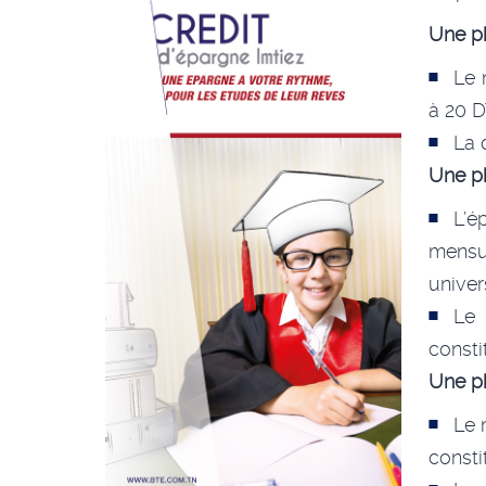
Une p
Le 
à 20 D
La 
Une ph
L’é
mensu
univers
Le 
const
Une ph
Le 
consti