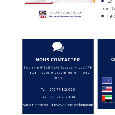
La 
franch
Le 
C
NOUS CONTACTER
Boulevard Beji Caid Essebsi – Lot AFH
– BC8 – Centre Urbain Nord – 1082
Tunis
Tél. : 216 71 112 000
Fax : 216 71 287 409
Nous Contacter
|
Envoyer une réclamation