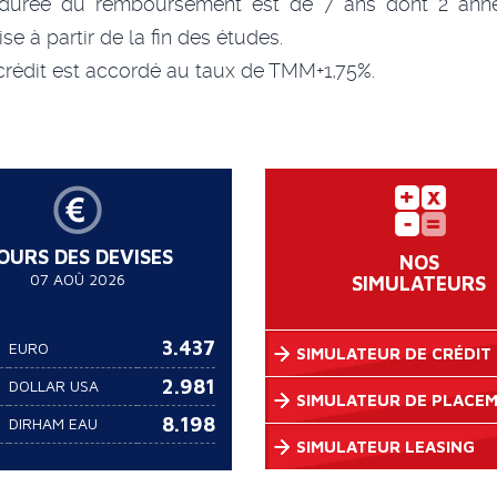
durée du remboursement est de 7 ans dont 2 ann
ise à partir de la fin des études.
crédit est accordé au taux de TMM+1,75%.
OURS DES DEVISES
NOS
07 AOÛ 2026
SIMULATEURS
3.437
EURO
SIMULATEUR DE CRÉDIT
2.981
DOLLAR USA
SIMULATEUR DE PLACE
8.198
DIRHAM EAU
SIMULATEUR LEASING