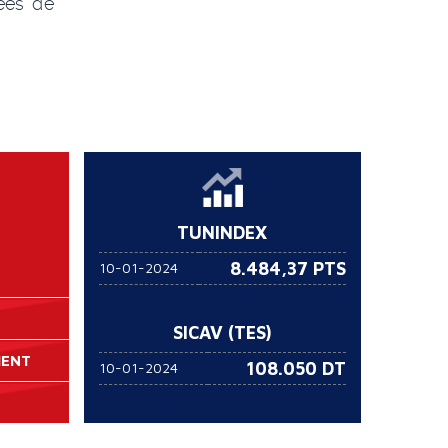
ées de
TUNINDEX
8.484,37 PTS
10-01-2024
SICAV (TES)
MENT
108.050
DT
10-01-2024