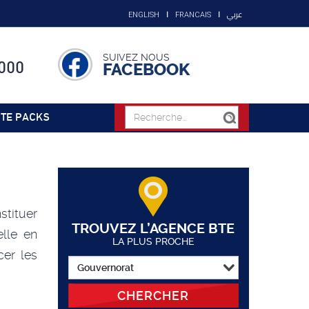
عربي
ENGLISH
FRANCAIS
SUIVEZ NOUS
000
FACEBOOK
TE PACKS
stituer
TROUVEZ L’AGENCE BTE
lle en
LA PLUS PROCHE
cer les
CHERCHER