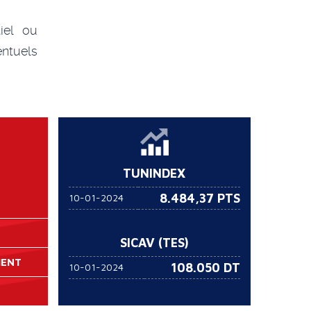
iel ou
ntuels
TUNINDEX
8.484,37 PTS
10-01-2024
SICAV (TES)
MENT
108.050
DT
10-01-2024