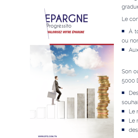
gradue
Le com
À t
ou no
Aux
Son ou
5000 D
De
souhai
Le 
Le 
des