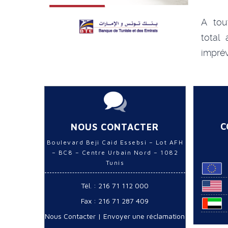
A tou
total
impré
C
NOUS CONTACTER
Boulevard Beji Caid Essebsi – Lot AFH
– BC8 – Centre Urbain Nord – 1082
Tunis
Tél. : 216 71 112 000
Fax : 216 71 287 409
Nous Contacter
|
Envoyer une réclamation