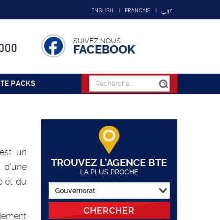
عربي
ENGLISH
FRANCAIS
SUIVEZ NOUS
000
FACEBOOK
TE PACKS
est un
TROUVEZ L’AGENCE BTE
 d’une
LA PLUS PROCHE
e et du
CHERCHER
dement