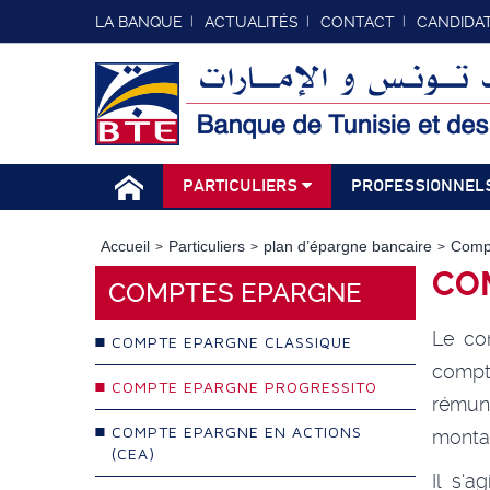
LA BANQUE
ACTUALITÉS
CONTACT
CANDIDA
PARTICULIERS
PROFESSIONNEL
Accueil
Particuliers
plan d’épargne bancaire
Comp
CO
COMPTES EPARGNE
Le co
COMPTE EPARGNE CLASSIQUE
compt
COMPTE EPARGNE PROGRESSITO
rémuné
COMPTE EPARGNE EN ACTIONS
monta
(CEA)
Il s'