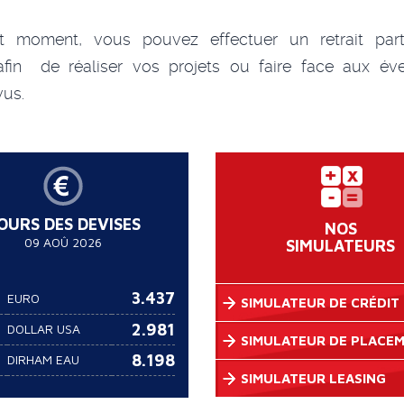
t moment, vous pouvez effectuer un retrait part
 afin de réaliser vos projets ou faire face aux éve
vus.
OURS DES DEVISES
NOS
09 AOÛ 2026
SIMULATEURS
3.437
EURO
SIMULATEUR DE CRÉDIT
2.981
DOLLAR USA
SIMULATEUR DE PLACE
8.198
DIRHAM EAU
SIMULATEUR LEASING