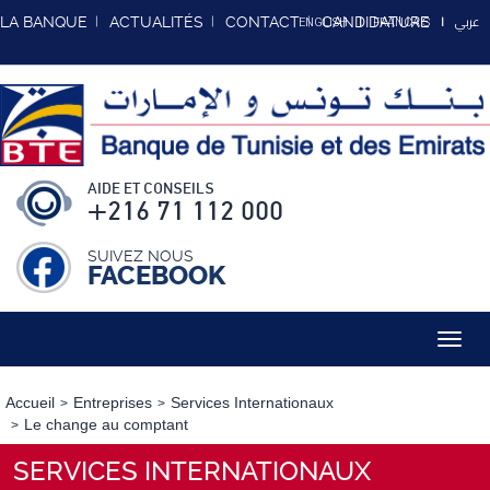
عربي
LA BANQUE
ACTUALITÉS
CONTACT
CANDIDATURE
ENGLISH
FRANCAIS
AIDE ET CONSEILS
+216 71 112 000
SUIVEZ NOUS
FACEBOOK
Toggl
navig
Accueil
Entreprises
Services Internationaux
Le change au comptant
SERVICES INTERNATIONAUX