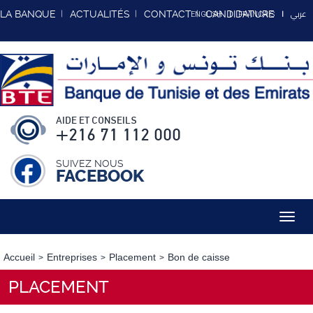
عربي
LA BANQUE
ACTUALITÉS
CONTACT
CANDIDATURE
ENGLISH
FRANCAIS
AIDE ET CONSEILS
+216 71 112 000
SUIVEZ NOUS
FACEBOOK
Toggl
navig
Accueil
Entreprises
Placement
Bon de caisse
PLACEMENT