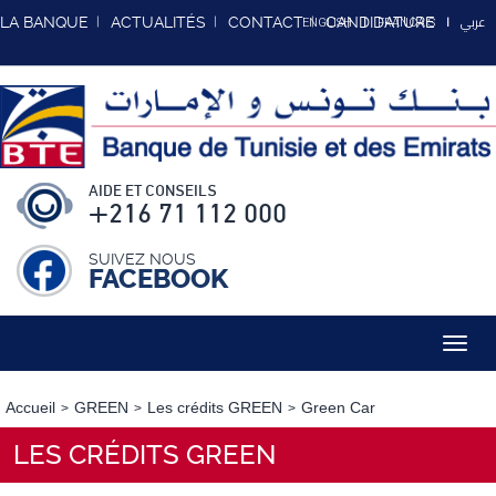
عربي
LA BANQUE
ACTUALITÉS
CONTACT
CANDIDATURE
ENGLISH
FRANCAIS
AIDE ET CONSEILS
+216 71 112 000
SUIVEZ NOUS
FACEBOOK
Toggl
navig
Accueil
GREEN
Les crédits GREEN
Green Car
LES CRÉDITS GREEN