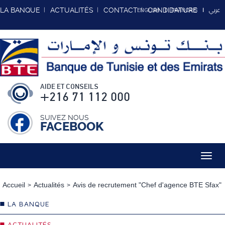
عربي
LA BANQUE
ACTUALITÉS
CONTACT
CANDIDATURE
ENGLISH
FRANCAIS
AIDE ET CONSEILS
+216 71 112 000
SUIVEZ NOUS
FACEBOOK
Toggl
navig
Accueil
Actualités
Avis de recrutement "Chef d'agence BTE Sfax"
LA BANQUE
ACTUALITÉS