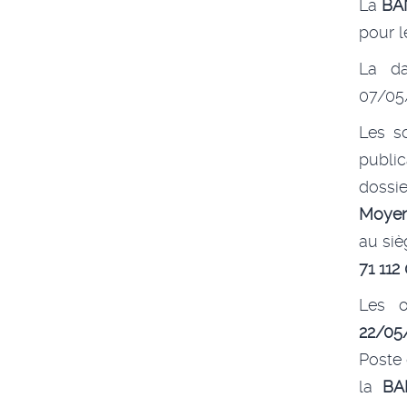
La
BA
pour l
La da
07/05/
Les so
public
dossie
Moyen
au siè
71 112
Les o
22/05
Poste 
la
BA