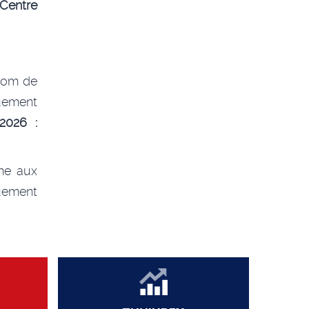
Centre
 nom de
uement
2026 :
me aux
uement