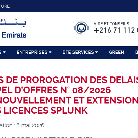
TURE
AIDE ET CONSEILS
+216 71 112 
S
ENTREPRISES
BTE SERVICES
GREEN
B
S DE PROROGATION DES DELAI
EL D’OFFRES N° 08/2026
NOUVELLEMENT ET EXTENSIO
 LICENCES SPLUNK
ation : 8 mai 2026