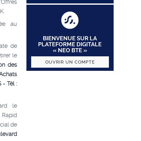
’Offres
K.
xée au
BIENVENUE SUR LA
PLATEFORME DIGITALE
date de
« NEO BTE »
irer le
OUVRIR UN COMPTE
ion des
Achats
 Tél :
ard le
 Rapid
cial de
levard