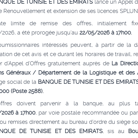
NQUE DE TUNISIE ET DES EMIRATS
lance un Appel d
e Renouvellement et extension de ses licences SPLUN
te limite de remise des offres, initialement fi
2026, a été prorogée jusqu’au
22/05/2026 à 17h00.
umissionnaires intéressés peuvent, à partir de la 
ation de cet avis et ce durant les horaires de travail, ret
r d’Appel d’Offres gratuitement auprès de
La Direct
s Généraux / Département de la Logistique et des 
ge social de la
BANQUE DE TUNISIE ET DES EMIRATS -
 000 (Poste 2588).
ffres doivent parvenir à la banque, au plus t
/2026 à 17h00
, par voie postale recommandée ou par
ou remises directement au bureau d’ordre du siège so
NQUE DE TUNISIE ET DES EMIRATS
, sis au
Bou