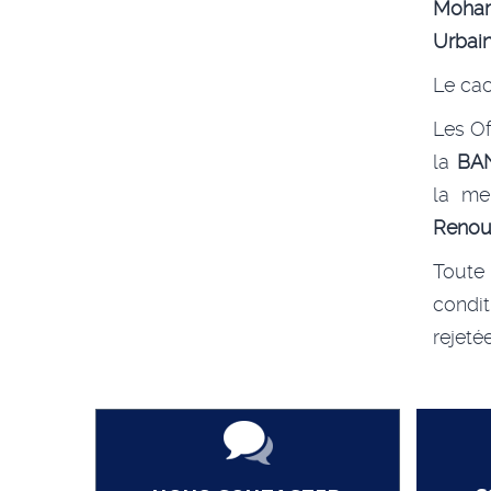
Moham
Urbain
Le cac
Les Of
la
BA
la me
Renou
Toute
condi
rejetée