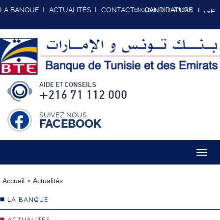
عربي
LA BANQUE
ACTUALITÉS
CONTACT
CANDIDATURE
ENGLISH
FRANCAIS
AIDE ET CONSEILS
+216 71 112 000
SUIVEZ NOUS
FACEBOOK
Toggl
navig
Accueil
Actualités
LA BANQUE
ACTUALITÉS