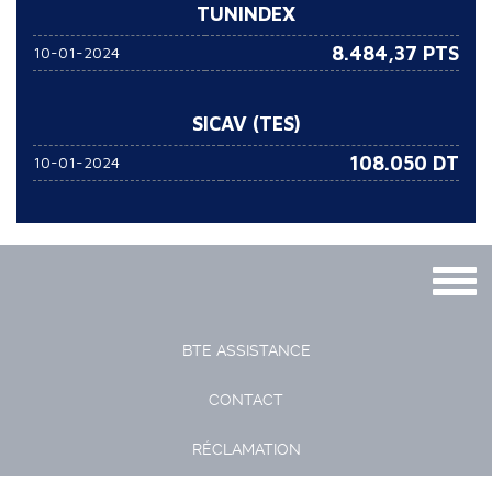
TUNINDEX
8.484,37 PTS
10-01-2024
SICAV (TES)
108.050
DT
10-01-2024
Togg
navig
BTE ASSISTANCE
CONTACT
RÉCLAMATION