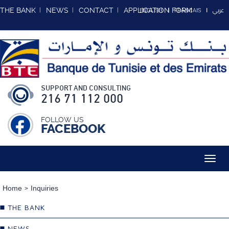
عربي
THE BANK
NEWS
CONTACT
APPLICATION FORM
ENGLISH
FRANCAIS
SUPPORT AND CONSULTING
216 71 112 000
FOLLOW US
FACEBOOK
Toggl
navig
Home
Inquiries
THE BANK
NEWS