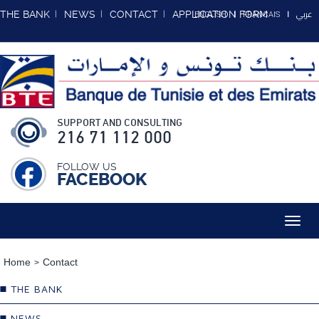
عربي
THE BANK
NEWS
CONTACT
APPLICATION FORM
ENGLISH
FRANCAIS
SUPPORT AND CONSULTING
216 71 112 000
FOLLOW US
FACEBOOK
Toggl
navig
Home
Contact
THE BANK
NEWS