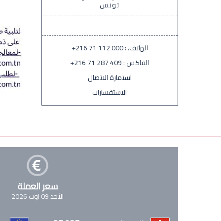
تونس
الهاتف. :
+216 71 112 000
الفاكس :
+216 71 287 409
استمارة الاتصال
الاستفسارات
سعر العملة
الأحد 09 اوت 2026