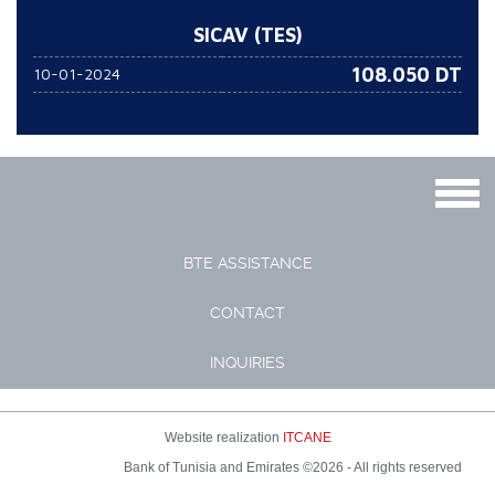
SICAV (TES)
108.050
DT
10-01-2024
Togg
navig
BTE ASSISTANCE
CONTACT
INQUIRIES
Website realization
ITCANE
Bank of Tunisia and Emirates ©2026 - All rights reserved