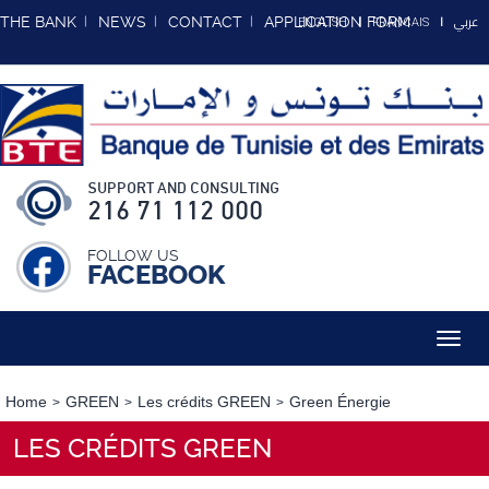
عربي
THE BANK
NEWS
CONTACT
APPLICATION FORM
ENGLISH
FRANCAIS
SUPPORT AND CONSULTING
216 71 112 000
FOLLOW US
FACEBOOK
Toggl
navig
Home
GREEN
Les crédits GREEN
Green Énergie
LES CRÉDITS GREEN