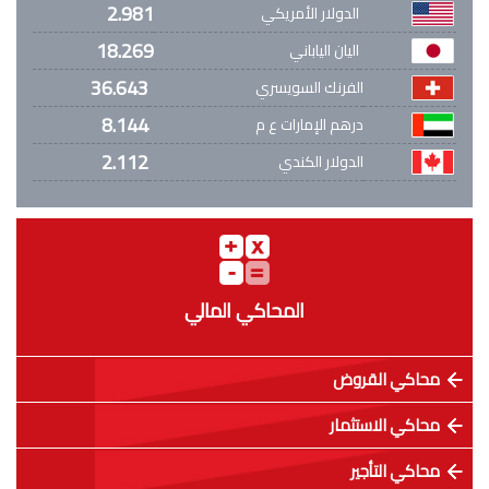
2.981
الدولار الأمريكي
18.269
اليان الياباني
36.643
الفرنك السويسري
8.144
درهم الإمارات ع م
2.112
الدولار الكندي
المحاكي المالي
محاكي القروض
محاكي الاستثمار
محاكي التأجير