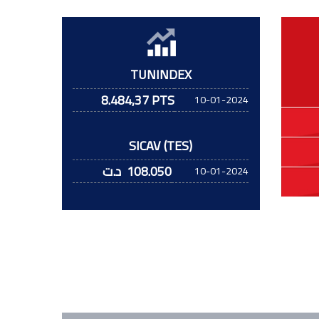
TUNINDEX
8.484,37 PTS
10-01-2024
SICAV (TES)
108.050
د.ت
10-01-2024