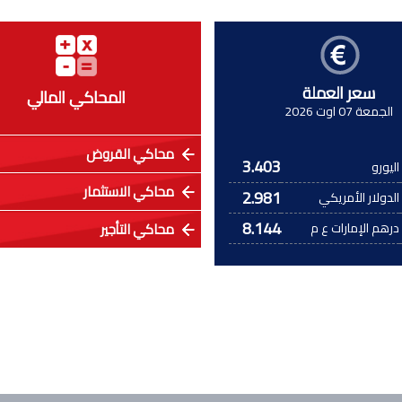
سعر العملة
المحاكي المالي
الجمعة 07 اوت 2026
محاكي القروض
3.403
اليورو
محاكي الاستثمار
2.981
الدولار الأمريكي
8.144
درهم الإمارات ع م
محاكي التأجير