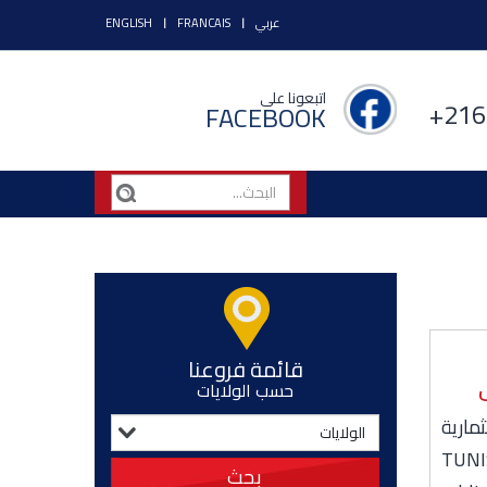
عربي
FRANCAIS
ENGLISH
اتبعونا على
+216
FACEBOOK
قائمة فروعنا
حسب الولايات
 استثمارية
غير. الاشتراك في أسهم TUNISO
بحث