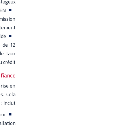
tageux.
EEN
mission
itement.
lde
s de 12
le taux
 crédit.
iance :
prise en
s. Cela
inclut :
our
llation.