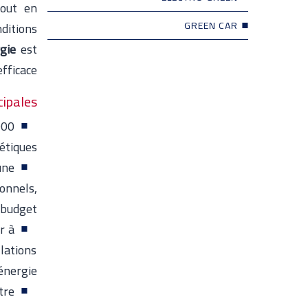
tout en
GREEN CAR
nditions
gie
est
fficace.
pales :
000
étiques.
une
onnels,
 budget.
r à
lations
nergie.
tre