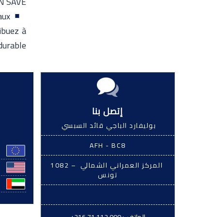
EN SAVE.
aux
ibuez à
durable.
إتصل بنا
بوليفارد الباجي قائد السبسي
AFH - BC8
المركز العمراني الشمالي – 1082
تونس
الهاتف. :
+216 71 112 000