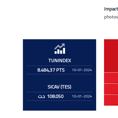
Impact
photov
TUNINDEX
8.484,37 PTS
10-01-2024
SICAV (TES)
108.050
د.ت
10-01-2024