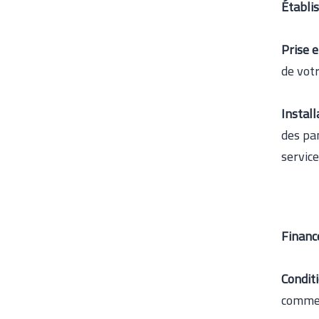
Établi
Prise e
de votr
Instal
des pa
service
Financ
Condit
commen