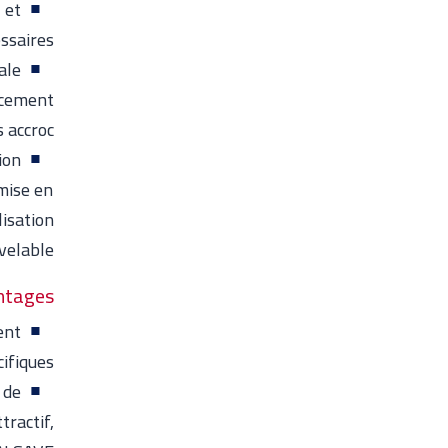
 et
ssaires.
ale
ancement
 accroc.
ion
mise en
lisation
velable.
tages :
ent
ifiques.
 de
ractif,