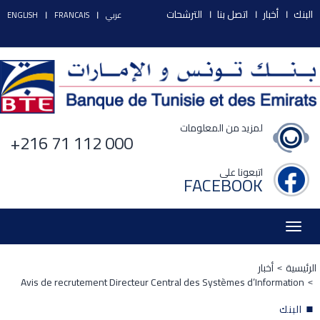
البنك
أخبار
اتصل بنا
الترشحات
عربي
FRANCAIS
ENGLISH
لمزيد من المعلومات
+216 71 112 000
اتبعونا على
FACEBOOK
Toggle
navigation
الرئيسية
أخبار
Avis de recrutement Directeur Central des Systèmes d’Information
البنك