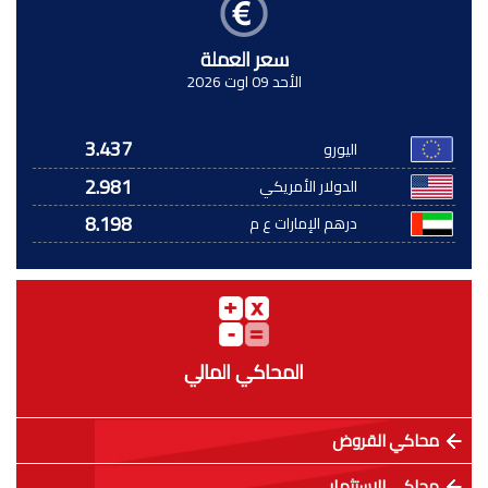
سعر العملة
الأحد 09 اوت 2026
3.437
اليورو
2.981
الدولار الأمريكي
8.198
درهم الإمارات ع م
المحاكي المالي
محاكي القروض
محاكي الاستثمار