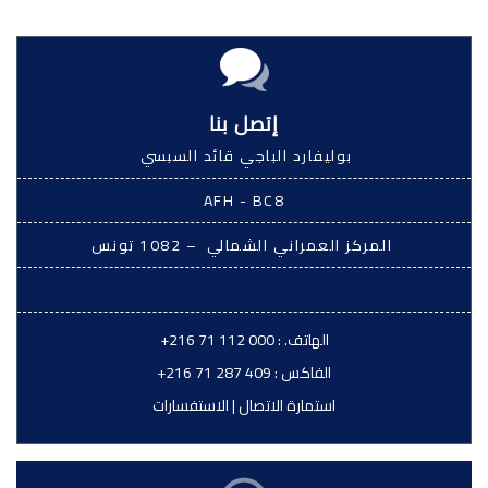
إتصل بنا
بوليفارد الباجي قائد السبسي
AFH - BC8
المركز العمراني الشمالي – 1082 تونس
الهاتف. :
+216 71 112 000
الفاكس :
+216 71 287 409
استمارة الاتصال
|
الاستفسارات